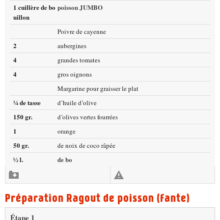
1 cuillère de bo
poisson JUMBO
uillon
Poivre de cayenne
2
aubergines
4
grandes tomates
4
gros oignons
Margarine pour graisser le plat
¼ de tasse
d’huile d’olive
150 gr.
d’olives vertes fourrées
1
orange
50 gr.
de noix de coco râpée
½ l.
de bo
Préparation Ragout de poisson (fante)
Étape 1