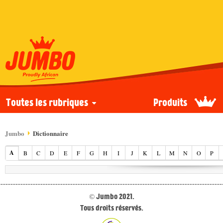
Toutes les rubriques
Produits
Jumbo
Dictionnaire
A
B
C
D
E
F
G
H
I
J
K
L
M
N
O
P
© Jumbo 2021.
Tous droits réservés.