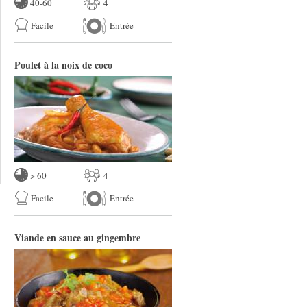
40-60
4
Facile
Entrée
Poulet à la noix de coco
> 60
4
Facile
Entrée
Viande en sauce au gingembre