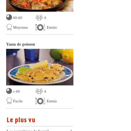
40-60
4
Moyenne
Entrée
Yassa de poisson
> 60
4
Facile
Entrée
Le plus vu