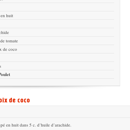
 en huit
chide
 de tomate
ix de coco
s
oulet
oix de coco
upé en huit dans 5 c. d’huile d’arachide.