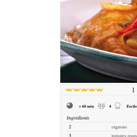
1
> 60 min
4
Facile
Ingrédients
2
oignons
3
tomates roug