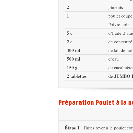
2
piments
1
poulet coupé
Poivre noir
5 c.
d’huile d’ara
2 c.
de concentré
400 ml
de lait de no
500 ml
d’eau
150 g
de cacahuète
2 tablettes
de JUMBO P
Préparation Poulet à la n
Étape 1
Faites revenir le poulet co