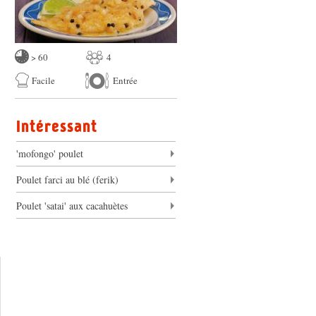
> 60
4
Facile
Entrée
Intéressant
'mofongo' poulet
Poulet farci au blé (ferik)
Poulet 'satai' aux cacahuètes