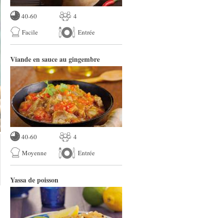
40-60
4
Facile
Entrée
Viande en sauce au gingembre
40-60
4
Moyenne
Entrée
Yassa de poisson