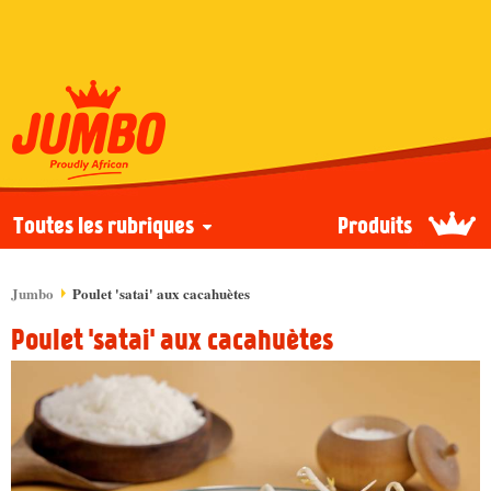
Toutes les rubriques
Produits
Jumbo
Poulet 'satai' aux cacahuètes
Poulet 'satai' aux cacahuètes